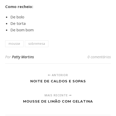
Como recheio:
De bolo
De torta
De bom bom
mousse
sobremesa
Por
Patty Martins
0 comentários
ANTERIOR
NOITE DE CALDOS E SOPAS
MAIS RECENTE
MOUSSE DE LIMÃO COM GELATINA