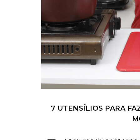
7 UTENSÍLIOS PARA FA
M
uando saímos da casa dos nossos 