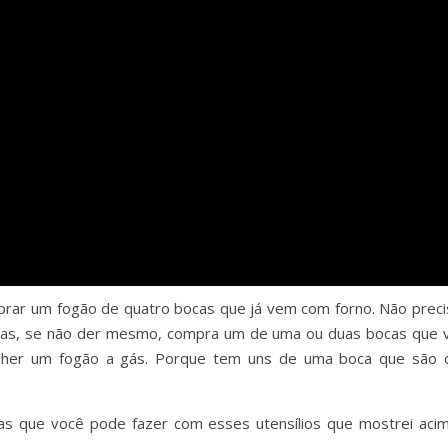
prar um fogão de quatro bocas que já vem com forno. Não preci
as, se não der mesmo, compra um de uma ou duas bocas que v
colher um fogão a gás. Porque tem uns de uma boca que são 
tas que você pode fazer com esses utensílios que mostrei acim