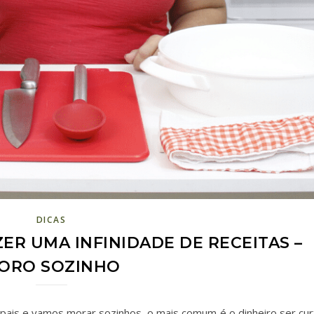
DICAS
ZER UMA INFINIDADE DE RECEITAS –
ORO SOZINHO
pais e vamos morar sozinhos, o mais comum é o dinheiro ser cur