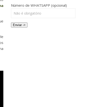
Número de WHATSAPP (opcional)
ha
ue
Enviar ->
le
os
ma