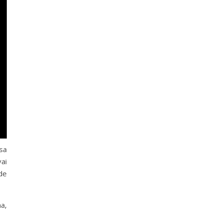
sa
ai
de
a,