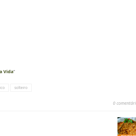
a Vida
“
ico
solteiro
0 comentár