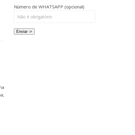
Número de WHATSAPP (opcional)
Enviar ->
na
a,