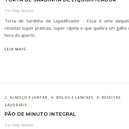
Por
Patty Martins
Torta de Sardinha de Liquidificador - Essa é uma daquel
receitas super práticas, super rápida e que quebra um galho 
hora do aperto.
LEIA MAIS
,
,
2. ALMOÇO E JANTAR
6. BOLOS E LANCHES
8. RECEITAS
SAUDÁVEIS
PÃO DE MINUTO INTEGRAL
Por
Patty Martins