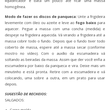
liquidificador e bata um pouco até ficar uma massa
homogênea.
Modo de fazer os discos de panqueca:
Unte a frigideira
levemente com óleo ou azeite e leve ao
fogo baixo
para
aquecer. Pegue a massa com uma concha (medida) e
despeje na frigideira aquecida. Vá virando a frigideira até a
massa cobrir todo o fundo. Depois que o fundo tiver todo
coberto de massa, espere até a massa secar (conforme
mostro no vídeo). Com o auxílio da escumadeira vá
soltando as beiradas da massa. Assim que der você enfia a
escumadeira por baixo da panqueca e vira. Deixe mais um
minutinho e está pronta. Retire com a escumadeira e vá
colocando, uma sobre a outra, em um prato para usar
depois.
SUGESTÃO DE RECHEIOS:
SALGADOS:
Carne moída