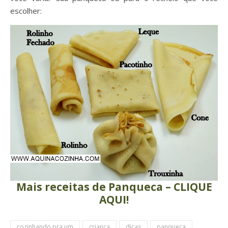
escolher:
Mais receitas de Panqueca – CLIQUE
AQUI!
cozinhando pra um
criança
dicas
panqueca